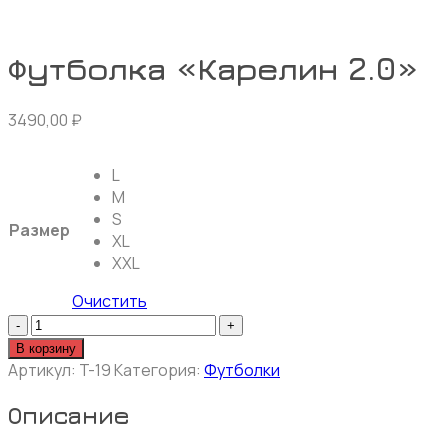
Футболка «Карелин 2.0»
3490,00
₽
L
M
S
Размер
XL
XXL
Очистить
Количество
товара
В корзину
Футболка
Артикул:
T-19
Категория:
Футболки
«Карелин
2.0»
Описание